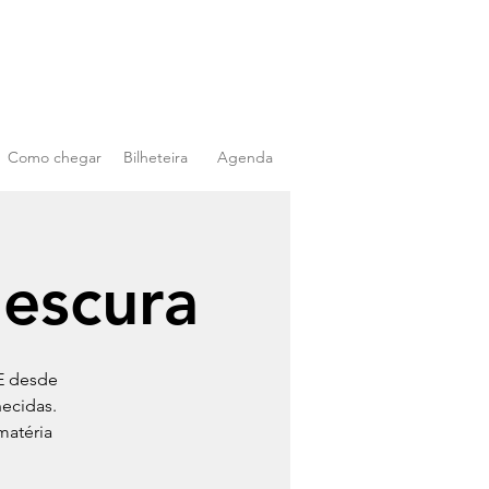
Como chegar
Bilheteira
Agenda
 escura
E desde
ecidas.
matéria