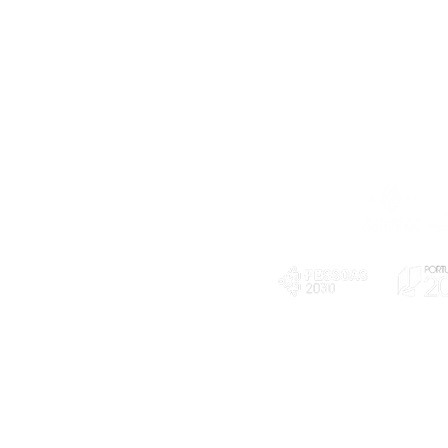
Telefone
239 703 897
(chamada para a rede fixa nacional)
E-mail
geral@exploratorio.pt
visitas@exploratorio.pt
Subscreva a nossa newslettter
Departamento Comunicação
info@exploratorio.pt
PLANOS E RELATÓRIOS
924317550
Centro de Arbitragem de
Declaração de privacidade e tratamento
Conflitos de Consumo da
de dados pessoais
Região de Coimbra