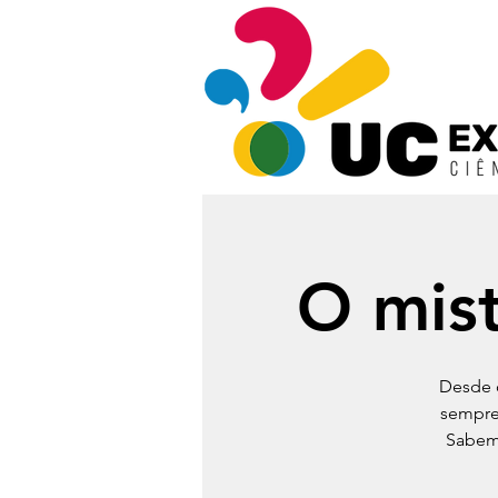
O mist
Desde 
sempre
Sabemo