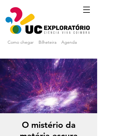
Como chegar
Bilheteira
Agenda
O mistério da
matéria escura