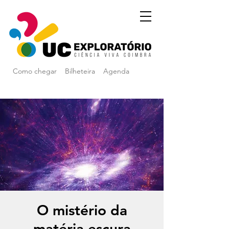
Como chegar
Bilheteira
Agenda
O mistério da
matéria escura