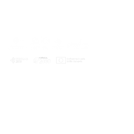
PLANOS E RELATÓRIOS
Centro de Arbitragem de Conflitos de
Consumo da Região de Coimbra
UC
EXPLORATÓRIO
Ciência Viva
Coimbra