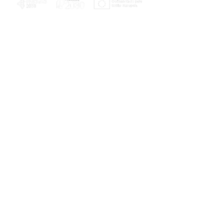
PLANOS E RELATÓRIOS
Centro de Arbitragem de Conflitos de
Consumo da Região de Coimbra
UC
EXPLORATÓRIO
Ciência Viva
Coimbra
Rotunda das Lages
Parque Verde do Mondego
3040 - 255 COIMBRA
Terça-feira a domingo
10h00-13h00 | 14h00-18h00
Coordenadas geográficas
40° 11' 49" N, 8° 25' 45" W
© 2023
Telefone