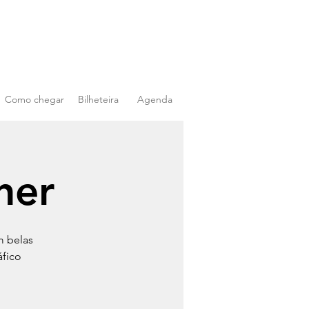
Como chegar
Bilheteira
Agenda
her
m belas
áfico