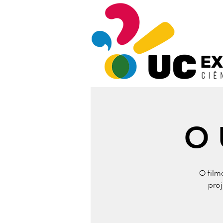
O 
O film
proj