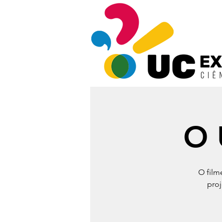
O 
O film
proj