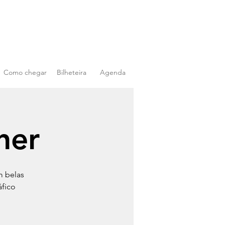
Como chegar
Bilheteira
Agenda
her
m belas
áfico