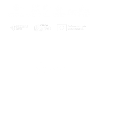
PLANOS E RELATÓRIOS
Centro de Arbitragem de Conflitos de
Consumo da Região de Coimbra
UC
EXPLORATÓRIO
Ciência Viva
Coimbra
Rotunda das Lages
Parque Verde do Mondego
3040 - 255 COIMBRA
Terça-feira a domingo
10h00-13h00 | 14h00-18h00