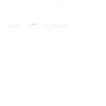
PLANOS E RELATÓRIOS
Centro de Arbitragem de Conflitos de
Consumo da Região de Coimbra
UC
EXPLORATÓRIO
Ciência Viva
Coimbra
Rotunda das Lages
Parque Verde do Mondego
3040 - 255 COIMBRA
Terça-feira a domingo