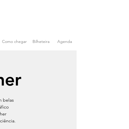
Como chegar
Bilheteira
Agenda
her
m belas
áfico
her
ciência.