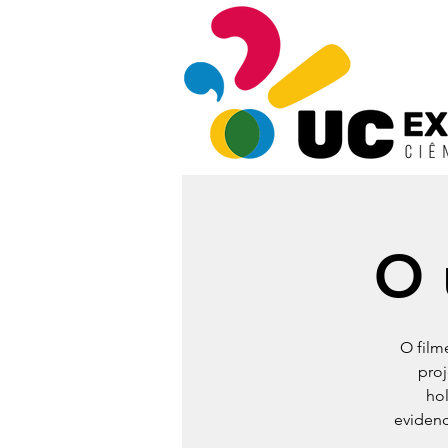
O 
O film
proj
ho
evidenc