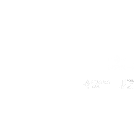
Telefone
239 703 897
(chamada para a rede fixa nacional)
E-mail
geral@exploratorio.pt
visitas@exploratorio.pt
Subscreva a nossa newslettter
Departamento Comunicação
info@exploratorio.pt
PLANOS E RELATÓRIOS
924317550
Centro de Arbitragem de
Declaração de privacidade e tratamento
Conflitos de Consumo da
de dados pessoais
Região de Coimbra