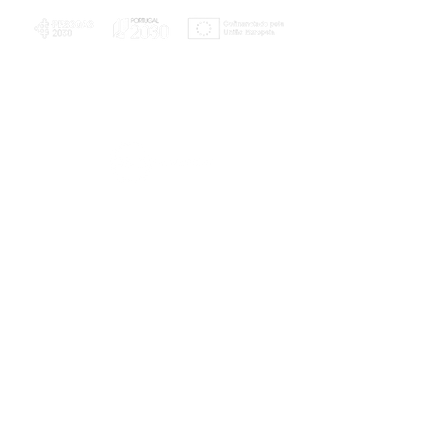
PLANOS E RELATÓRIOS
Centro de Arbitragem de Conflitos de
Consumo da Região de Coimbra
UC
EXPLORATÓRIO
Ciência Viva
Coimbra
Rotunda das Lages
Parque Verde do Mondego
3040 - 255 COIMBRA
Terça-feira a domingo
10h00-13h00 | 14h00-18h00
Coordenadas geográficas
40° 11' 49" N, 8° 25' 45" W
© 2023