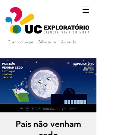
Como chegar
Bilheteira
Agenda
Pais não venham
cedo