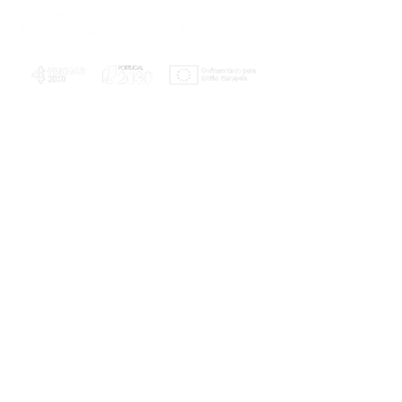
PLANOS E RELATÓRIOS
Centro de Arbitragem de Conflitos de
Consumo da Região de Coimbra
UC
EXPLORATÓRIO
Ciência Viva
Coimbra
Rotunda das Lages
Parque Verde do Mondego
3040 - 255 COIMBRA
Terça-feira a domingo
10h00-13h00 | 14h00-18h00