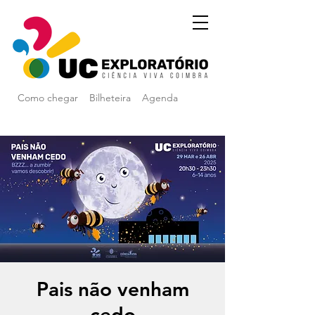
Como chegar
Bilheteira
Agenda
Pais não venham
cedo