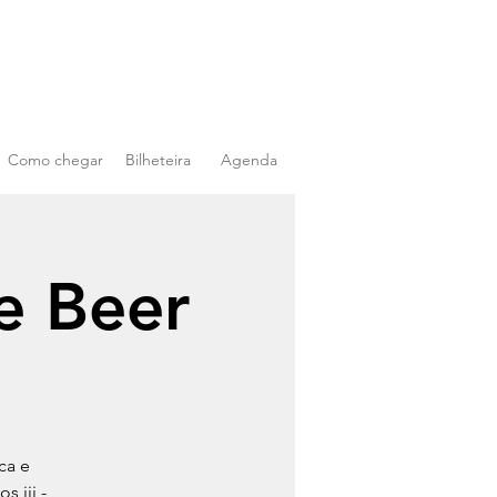
Como chegar
Bilheteira
Agenda
ce Beer
ca e
 iii -