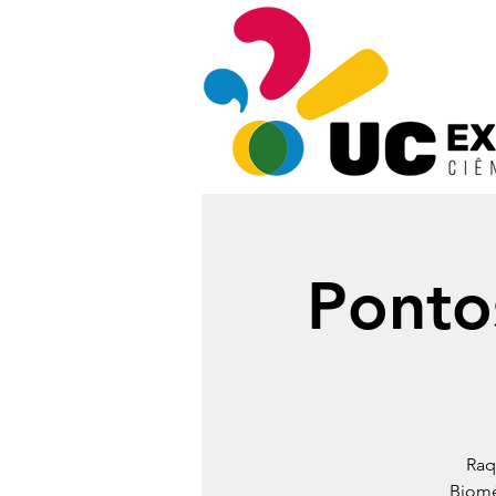
Pontos
Raq
Biomé