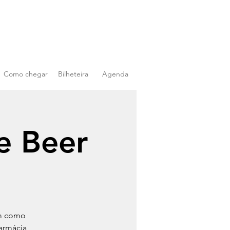
Como chegar
Bilheteira
Agenda
ce Beer
em como
Farmácia