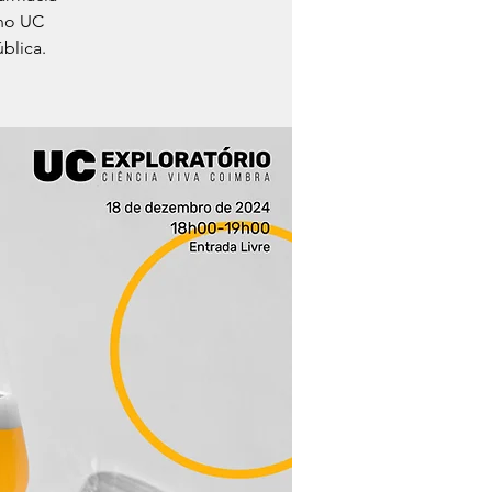
 no UC
blica.