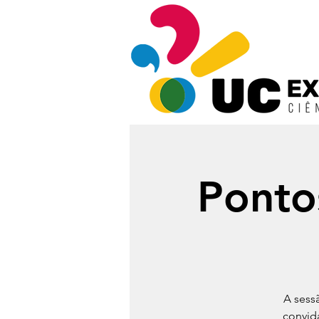
Pontos
A sess
convida