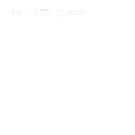
PLANOS E RELATÓRIOS
Centro de Arbitragem de Conflitos de
Consumo da Região de Coimbra
UC
EXPLORATÓRIO
Ciência Viva
Coimbra
Rotunda das Lages
Parque Verde do Mondego
3040 - 255 COIMBRA
Terça-feira a domingo
10h00-13h00 | 14h00-18h00
Coordenadas geográficas
40° 11' 49" N, 8° 25' 45" W