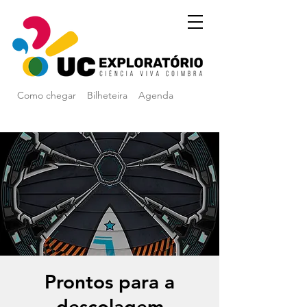
Como chegar
Bilheteira
Agenda
Prontos para a
descolagem