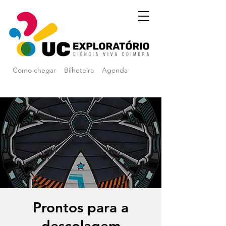
Como chegar
Bilheteira
Agenda
Prontos para a
descolagem