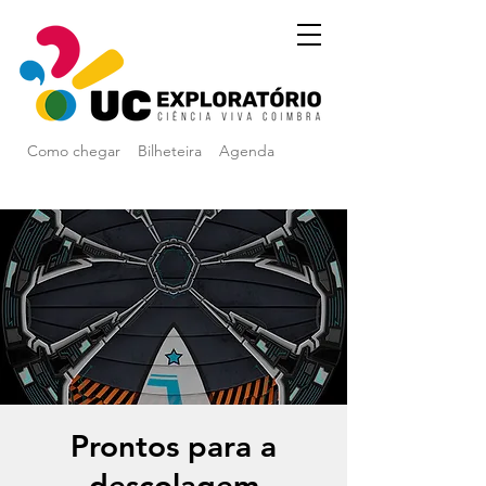
Como chegar
Bilheteira
Agenda
Prontos para a
descolagem