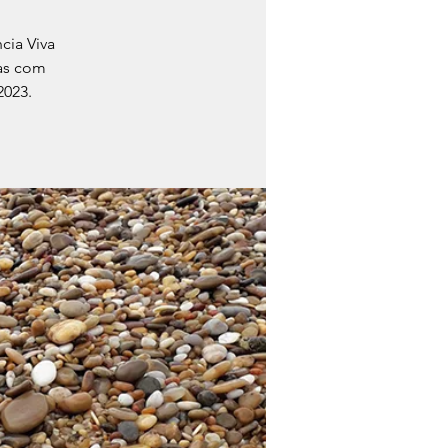
cia Viva
as com
2023.