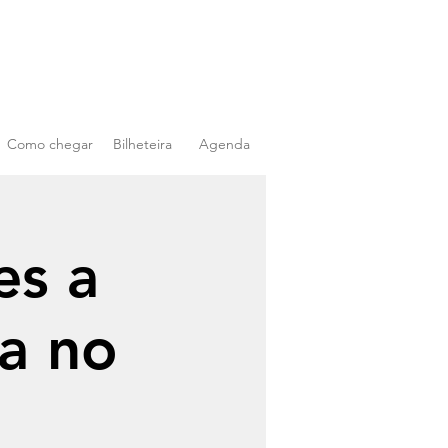
Como chegar
Bilheteira
Agenda
es a
va no