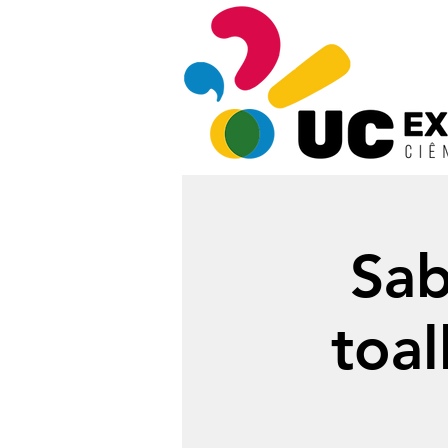
Sab
toal