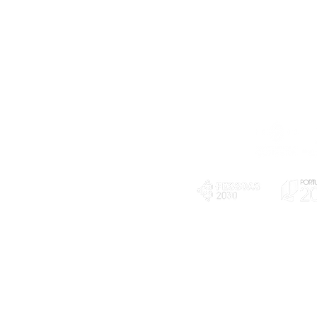
Telefone
239 703 897
(chamada para a rede fixa nacional)
E-mail
geral@exploratorio.pt
visitas@exploratorio.pt
Subscreva a nossa newslettter
Departamento Comunicação
info@exploratorio.pt
PLANOS E RELATÓRIOS
924317550
Centro de Arbitragem de
Declaração de privacidade e tratamento
Conflitos de Consumo da
de dados pessoais
Região de Coimbra