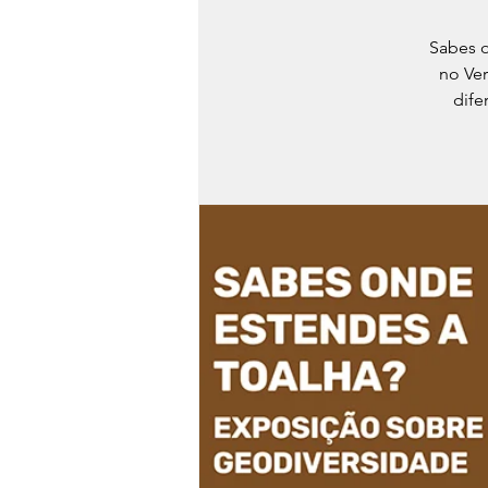
Sabes o
no Ve
dife