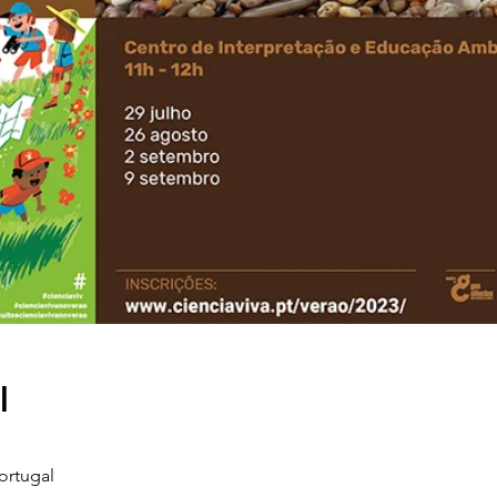
l
ortugal