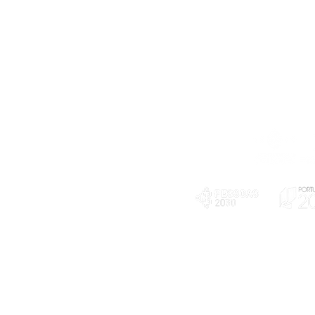
Telefone
239 703 897
(chamada para a rede fixa nacional)
E-mail
geral@exploratorio.pt
visitas@exploratorio.pt
Subscreva a nossa newslettter
Departamento Comunicação
info@exploratorio.pt
PLANOS E RELATÓRIOS
924317550
Centro de Arbitragem de
Declaração de privacidade e tratamento
Conflitos de Consumo da
de dados pessoais
Região de Coimbra