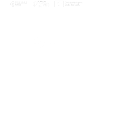
PLANOS E RELATÓRIOS
Centro de Arbitragem de Conflitos de
Consumo da Região de Coimbra
UC
EXPLORATÓRIO
Ciência Viva
Coimbra
Rotunda das Lages
Parque Verde do Mondego
3040 - 255 COIMBRA
Terça-feira a domingo
10h00-13h00 | 14h00-18h00
Coordenadas geográficas
40° 11' 49" N, 8° 25' 45" W
© 2023