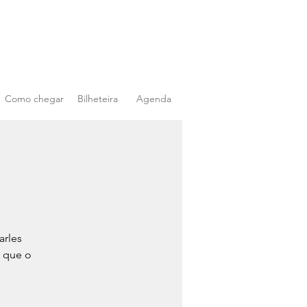
Como chegar
Bilheteira
Agenda
arles
, que o