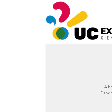
A bo
Darwin