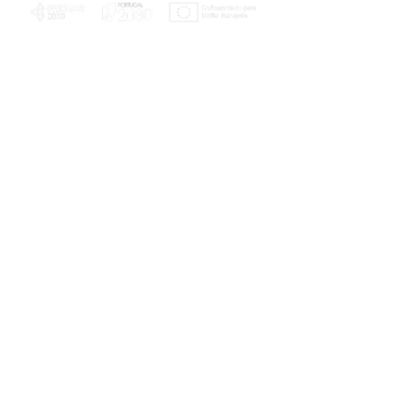
PLANOS E RELATÓRIOS
Centro de Arbitragem de Conflitos de
Consumo da Região de Coimbra
UC
EXPLORATÓRIO
Ciência Viva
Coimbra
Rotunda das Lages
Parque Verde do Mondego
3040 - 255 COIMBRA
Terça-feira a domingo
10h00-13h00 | 14h00-18h00
Coordenadas geográficas
40° 11' 49" N, 8° 25' 45" W
© 2023