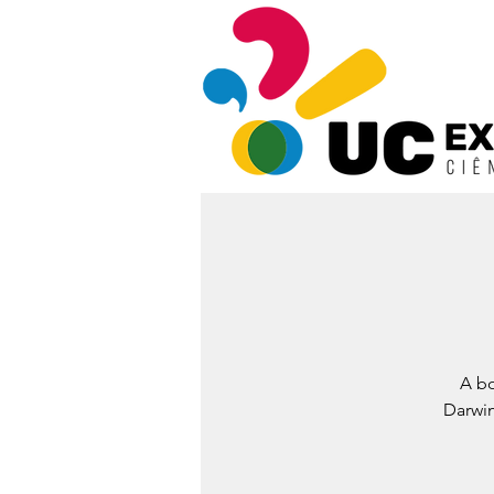
A bo
Darwin