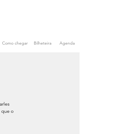
Como chegar
Bilheteira
Agenda
arles
, que o