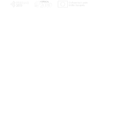
PLANOS E RELATÓRIOS
Centro de Arbitragem de Conflitos de
Consumo da Região de Coimbra
UC
EXPLORATÓRIO
Ciência Viva
Coimbra
Rotunda das Lages
Parque Verde do Mondego
3040 - 255 COIMBRA
Terça-feira a domingo
10h00-13h00 | 14h00-18h00
Coordenadas geográficas
40° 11' 49" N, 8° 25' 45" W
© 2023