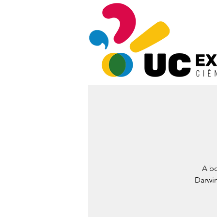
A bo
Darwin