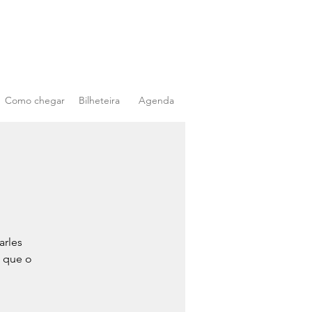
Como chegar
Bilheteira
Agenda
arles
, que o