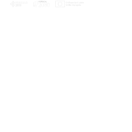
PLANOS E RELATÓRIOS
Centro de Arbitragem de Conflitos de
Consumo da Região de Coimbra
UC
EXPLORATÓRIO
Ciência Viva
Coimbra
Rotunda das Lages
Parque Verde do Mondego
3040 - 255 COIMBRA
Terça-feira a domingo
10h00-13h00 | 14h00-18h00
Coordenadas geográficas
40° 11' 49" N, 8° 25' 45" W
© 2023