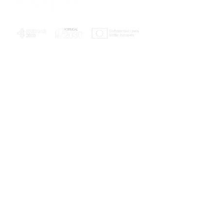
PLANOS E RELATÓRIOS
Centro de Arbitragem de Conflitos de
Consumo da Região de Coimbra
UC
EXPLORATÓRIO
Ciência Viva
Coimbra
Rotunda das Lages
Parque Verde do Mondego
3040 - 255 COIMBRA
Terça-feira a domingo
10h00-13h00 | 14h00-18h00
Coordenadas geográficas