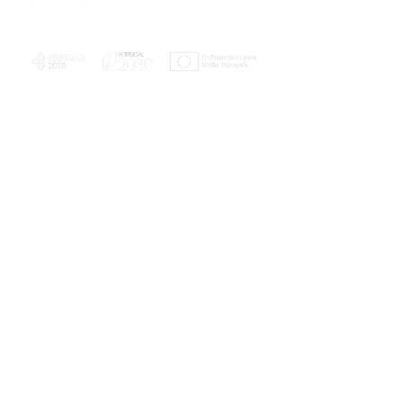
PLANOS E RELATÓRIOS
Centro de Arbitragem de Conflitos de
Consumo da Região de Coimbra
UC
EXPLORATÓRIO
Ciência Viva
Coimbra
Rotunda das Lages
Parque Verde do Mondego
3040 - 255 COIMBRA
Terça-feira a domingo
10h00-13h00 | 14h00-18h00
Coordenadas geográficas