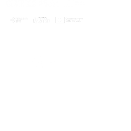
PLANOS E RELATÓRIOS
Centro de Arbitragem de Conflitos de
Consumo da Região de Coimbra
UC
EXPLORATÓRIO
Ciência Viva
Coimbra
Rotunda das Lages
Parque Verde do Mondego
3040 - 255 COIMBRA
Terça-feira a domingo
10h00-13h00 | 14h00-18h00
Coordenadas geográficas