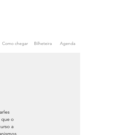
Como chegar
Bilheteira
Agenda
arles
, que o
curso a
canismos