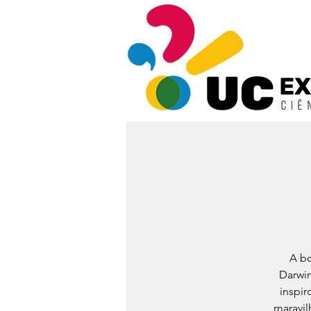
A bo
Darwin
inspir
maravil