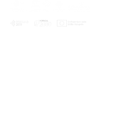
PLANOS E RELATÓRIOS
Centro de Arbitragem de Conflitos de
Consumo da Região de Coimbra
UC
EXPLORATÓRIO
Ciência Viva
Coimbra
Rotunda das Lages
Parque Verde do Mondego
3040 - 255 COIMBRA
Terça-feira a domingo
10h00-13h00 | 14h00-18h00
Coordenadas geográficas