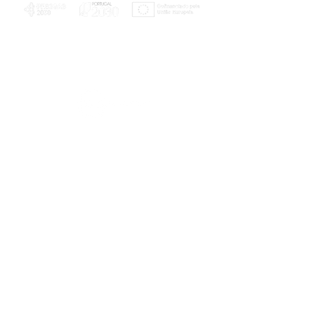
PLANOS E RELATÓRIOS
Centro de Arbitragem de Conflitos de
Consumo da Região de Coimbra
UC
EXPLORATÓRIO
Ciência Viva
Coimbra
Rotunda das Lages
Parque Verde do Mondego
3040 - 255 COIMBRA
Terça-feira a domingo
10h00-13h00 | 14h00-18h00
Coordenadas geográficas
40° 11' 49" N, 8° 25' 45" W
© 2023