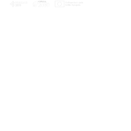
PLANOS E RELATÓRIOS
Centro de Arbitragem de Conflitos de
Consumo da Região de Coimbra
UC
EXPLORATÓRIO
Ciência Viva
Coimbra
Rotunda das Lages
Parque Verde do Mondego
3040 - 255 COIMBRA
Terça-feira a domingo
10h00-13h00 | 14h00-18h00
Coordenadas geográficas
40° 11' 49" N, 8° 25' 45" W
© 2023