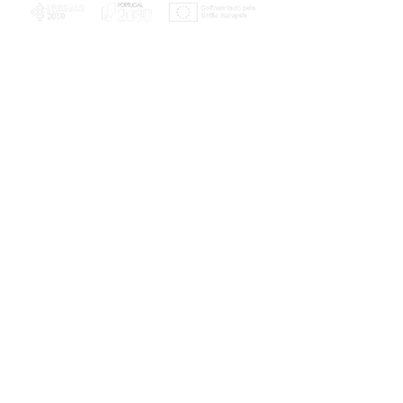
PLANOS E RELATÓRIOS
Centro de Arbitragem de Conflitos de
Consumo da Região de Coimbra
UC
EXPLORATÓRIO
Ciência Viva
Coimbra
Rotunda das Lages
Parque Verde do Mondego
3040 - 255 COIMBRA
Terça-feira a domingo
10h00-13h00 | 14h00-18h00
Coordenadas geográficas
40° 11' 49" N, 8° 25' 45" W
© 2023