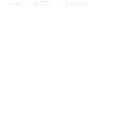
PLANOS E RELATÓRIOS
Centro de Arbitragem de Conflitos de
Consumo da Região de Coimbra
UC
EXPLORATÓRIO
Ciência Viva
Coimbra
Rotunda das Lages
Parque Verde do Mondego
3040 - 255 COIMBRA
Terça-feira a domingo
10h00-13h00 | 14h00-18h00
Coordenadas geográficas
40° 11' 49" N, 8° 25' 45" W
© 2023