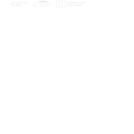
PLANOS E RELATÓRIOS
Centro de Arbitragem de Conflitos de
Consumo da Região de Coimbra
UC
EXPLORATÓRIO
Ciência Viva
Coimbra
Rotunda das Lages
Parque Verde do Mondego
3040 - 255 COIMBRA
Terça-feira a domingo
10h00-13h00 | 14h00-18h00
Coordenadas geográficas
40° 11' 49" N, 8° 25' 45" W
© 2023