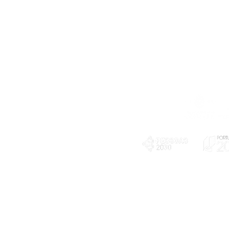
Telefone
239 703 897
(chamada para a rede fixa nacional)
E-mail
geral@exploratorio.pt
visitas@exploratorio.pt
Subscreva a nossa newslettter
Departamento Comunicação
info@exploratorio.pt
PLANOS E RELATÓRIOS
924317550
Centro de Arbitragem de
Declaração de privacidade e tratamento
Conflitos de Consumo da
de dados pessoais
Região de Coimbra