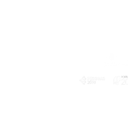
Telefone
239 703 897
(chamada para a rede fixa nacional)
E-mail
geral@exploratorio.pt
visitas@exploratorio.pt
Subscreva a nossa newslettter
Departamento Comunicação
info@exploratorio.pt
PLANOS E RELATÓRIOS
924317550
Centro de Arbitragem de
Declaração de privacidade e tratamento
Conflitos de Consumo da
de dados pessoais
Região de Coimbra