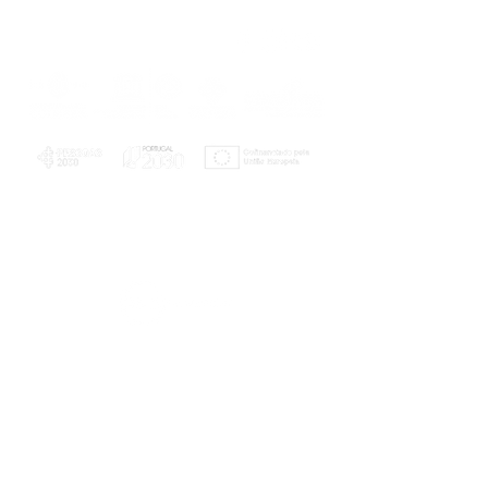
PLANOS E RELATÓRIOS
Centro de Arbitragem de Conflitos de
Consumo da Região de Coimbra
UC
EXPLORATÓRIO
Ciência Viva
Coimbra
Rotunda das Lages
Parque Verde do Mondego
3040 - 255 COIMBRA