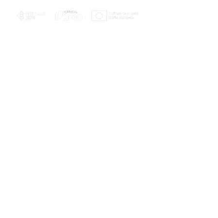
PLANOS E RELATÓRIOS
Centro de Arbitragem de Conflitos de
Consumo da Região de Coimbra
UC
EXPLORATÓRIO
Ciência Viva
Coimbra
Rotunda das Lages
Parque Verde do Mondego
3040 - 255 COIMBRA
Terça-feira a domingo
10h00-13h00 | 14h00-18h00
Coordenadas geográficas
40° 11' 49" N, 8° 25' 45" W
© 2023