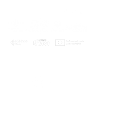
PLANOS E RELATÓRIOS
Centro de Arbitragem de Conflitos de
Consumo da Região de Coimbra
UC
EXPLORATÓRIO
Ciência Viva
Coimbra
Rotunda das Lages
Parque Verde do Mondego
3040 - 255 COIMBRA