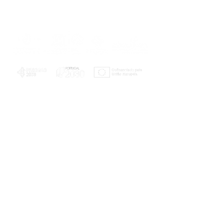
PLANOS E RELATÓRIOS
Centro de Arbitragem de Conflitos de
Consumo da Região de Coimbra
UC
EXPLORATÓRIO
Ciência Viva
Coimbra
Rotunda das Lages
Parque Verde do Mondego
3040 - 255 COIMBRA