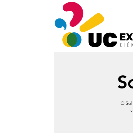
So
O Sol
v