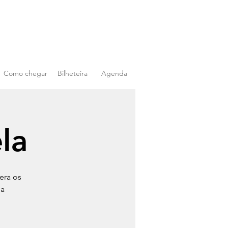
Como chegar
Bilheteira
Agenda
ela
era os
 a