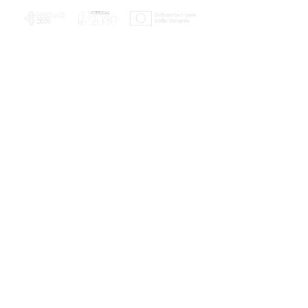
PLANOS E RELATÓRIOS
Centro de Arbitragem de Conflitos de
Consumo da Região de Coimbra
UC
EXPLORATÓRIO
Ciência Viva
Coimbra
Rotunda das Lages
Parque Verde do Mondego
3040 - 255 COIMBRA
Terça-feira a domingo
10h00-13h00 | 14h00-18h00
Coordenadas geográficas
40° 11' 49" N, 8° 25' 45" W
© 2023