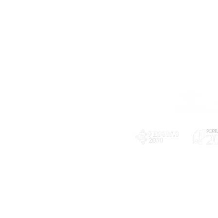
Telefone
239 703 897
(chamada para a rede fixa nacional)
E-mail
geral@exploratorio.pt
visitas@exploratorio.pt
Subscreva a nossa newslettter
Departamento Comunicação
info@exploratorio.pt
PLANOS E RELATÓRIOS
924317550
Centro de Arbitragem de
Declaração de privacidade e tratamento
Conflitos de Consumo da
de dados pessoais
Região de Coimbra