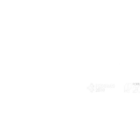
Telefone
239 703 897
(chamada para a rede fixa nacional)
E-mail
geral@exploratorio.pt
visitas@exploratorio.pt
Subscreva a nossa newslettter
Departamento Comunicação
info@exploratorio.pt
PLANOS E RELATÓRIOS
924317550
Centro de Arbitragem de
Declaração de privacidade e tratamento
Conflitos de Consumo da
de dados pessoais
Região de Coimbra