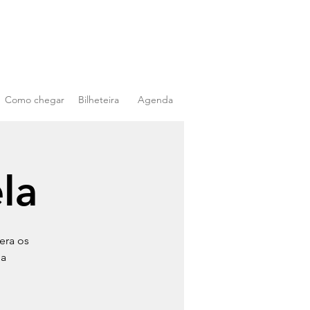
Como chegar
Bilheteira
Agenda
ela
era os
 a