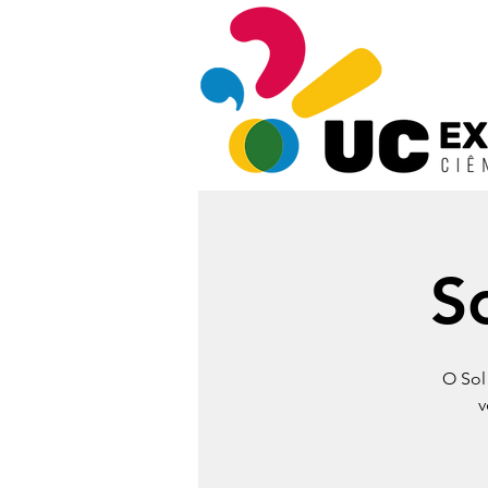
So
O Sol
v