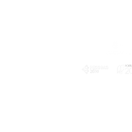
Telefone
239 703 897
(chamada para a rede fixa nacional)
E-mail
geral@exploratorio.pt
visitas@exploratorio.pt
Subscreva a nossa newslettter
Departamento Comunicação
info@exploratorio.pt
PLANOS E RELATÓRIOS
924317550
Centro de Arbitragem de
Declaração de privacidade e tratamento
Conflitos de Consumo da
de dados pessoais
Região de Coimbra