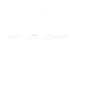
PLANOS E RELATÓRIOS
Centro de Arbitragem de Conflitos de
Consumo da Região de Coimbra
UC
EXPLORATÓRIO
Ciência Viva
Coimbra
Rotunda das Lages
Parque Verde do Mondego