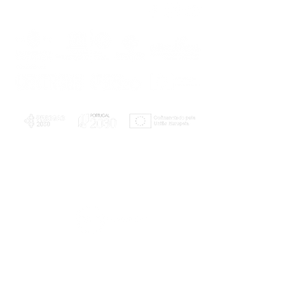
PLANOS E RELATÓRIOS
Centro de Arbitragem de Conflitos de
Consumo da Região de Coimbra
UC
EXPLORATÓRIO
Ciência Viva
Coimbra
Rotunda das Lages