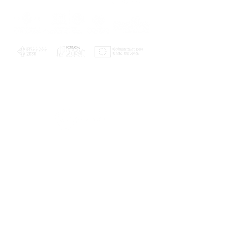
PLANOS E RELATÓRIOS
Centro de Arbitragem de Conflitos de
Consumo da Região de Coimbra
UC
EXPLORATÓRIO
Ciência Viva
Coimbra
Rotunda das Lages
Parque Verde do Mondego
3040 - 255 COIMBRA
Terça-feira a domingo
10h00-13h00 | 14h00-18h00